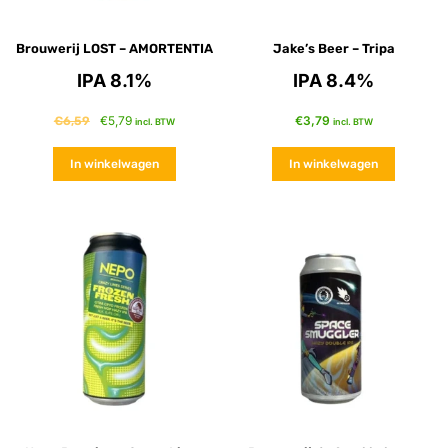
Brouwerij LOST – AMORTENTIA
Jake’s Beer – Tripa
IPA 8.1%
IPA 8.4%
€
5,79
€
3,79
€
6,59
incl. BTW
incl. BTW
In winkelwagen
In winkelwagen