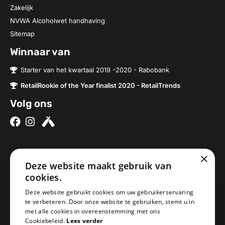
Zakelijk
NVWA Alcoholwet handhaving
Sitemap
Winnaar van
Starter van het kwartaal 2019 -2020 - Rabobank
RetailRookie of the Year finalist 2020 - RetailTrends
Volg ons
×
Over ons
Contact
Deze website maakt gebruik van
Brouwerijen
Nieuwe Baan 2a
cookies.
Onze bieren
5076SV Haaren
Deze website gebruikt cookies om uw gebruikerservaring
Onze bierpakketten
Nederland
te verbeteren. Door onze website te gebruiken, stemt u in
met alle cookies in overeenstemming met ons
Biercheque inleveren
info@geheimbiertje.nl
Cookiebeleid.
Lees verder