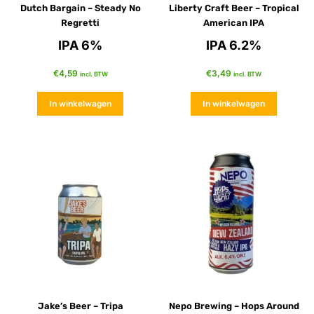
Dutch Bargain – Steady No
Liberty Craft Beer – Tropical
Regretti
American IPA
IPA 6%
IPA 6.2%
€
4,59
€
3,49
incl. BTW
incl. BTW
In winkelwagen
In winkelwagen
Jake’s Beer – Tripa
Nepo Brewing – Hops Around