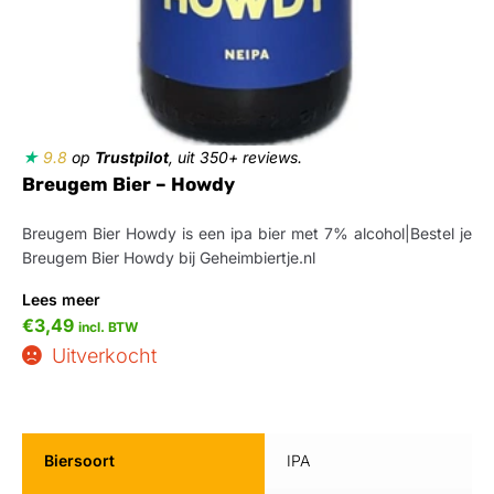
★
9.8
op
Trustpilot
, uit 350+ reviews.
Breugem Bier – Howdy
Breugem Bier Howdy is een ipa bier met 7% alcohol|Bestel je
Breugem Bier Howdy bij Geheimbiertje.nl
Lees meer
€
3,49
incl. BTW
Uitverkocht
Biersoort
IPA