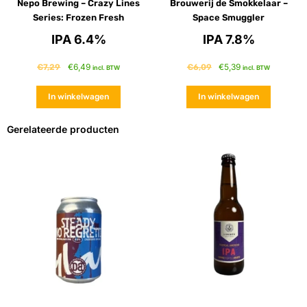
Nepo Brewing – Crazy Lines
Brouwerij de Smokkelaar –
Series: Frozen Fresh
Space Smuggler
IPA 6.4%
IPA 7.8%
€
6,49
€
5,39
€
7,29
€
6,09
incl. BTW
incl. BTW
In winkelwagen
In winkelwagen
Gerelateerde producten