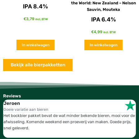
the World: New Zealand – Nelson
IPA 8.4%
Sauvin, Mouteka
IPA 6.4%
€
3,79
incl. BTW
€
4,99
incl. BTW
In winkelwagen
In winkelwagen
Bekijk alle bierpakketten
Reviews
Jeroen
W
Goeie variatie aan bieren
T
Het bockbier pakket bevat de wat minder bekende bieren, mooi voor de
W
afwisseling. Komende weekend een proeverij van maken. Goede prijs,
b
snel geleverd.
g