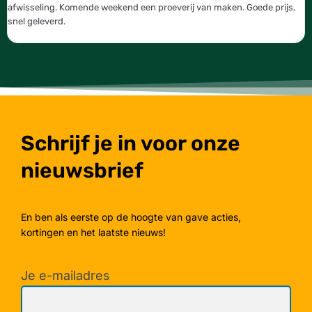
afwisseling. Komende weekend een proeverij van maken. Goede prijs,
b
snel geleverd.
g
Schrijf je in voor onze
nieuwsbrief
En ben als eerste op de hoogte van gave acties,
kortingen en het laatste nieuws!
Je e-mailadres