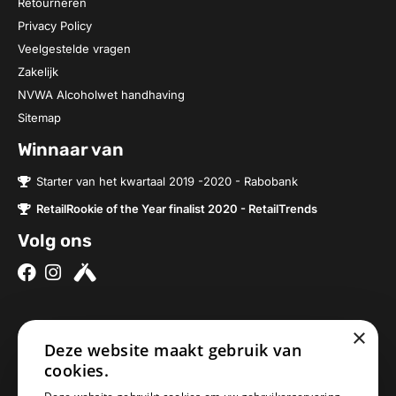
Retourneren
Privacy Policy
Veelgestelde vragen
Zakelijk
NVWA Alcoholwet handhaving
Sitemap
Winnaar van
Starter van het kwartaal 2019 -2020 - Rabobank
RetailRookie of the Year finalist 2020 - RetailTrends
Volg ons
×
Over ons
Contact
Deze website maakt gebruik van
Brouwerijen
Nieuwe Baan 2a
cookies.
Onze bieren
5076SV Haaren