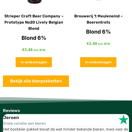
Strieper Craft Beer Company –
Brouwerij ’t Meuleneind –
Prototype No20 Lively Belgian
Boerentrots
Blond
Blond 6%
Blond 6%
€
3,49
incl. BTW
€
3,49
incl. BTW
In winkelwagen
In winkelwagen
Bekijk alle bierpakketten
Reviews
Jeroen
W
Goeie variatie aan bieren
T
Het bockbier pakket bevat de wat minder bekende bieren, mooi voor de
W