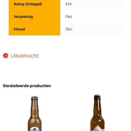
Rating (Untappd)
3.14
Verpakking
Fles
Inhoud
33cl
Uitverkocht
Gerelateerde producten