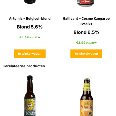
Artemis – Belgisch blond
Gallivant – Cosmo Kangaroo
SMaSH
Blond 5.6%
Blond 6.5%
€
3,49
incl. BTW
€
3,99
incl. BTW
In winkelwagen
In winkelwagen
Gerelateerde producten