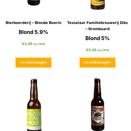
Bierboerderij – Blonde Boerin
Tesselaar Familiebrouwerij Diks
– Grombaard
Blond 5.9%
Blond 5%
€
3,49
incl. BTW
€
3,49
incl. BTW
In winkelwagen
In winkelwagen