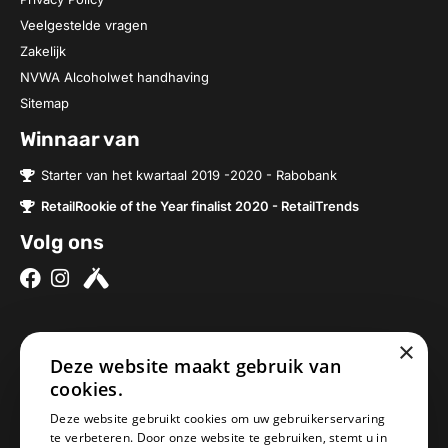
Veelgestelde vragen
Zakelijk
NVWA Alcoholwet handhaving
Sitemap
Winnaar van
Starter van het kwartaal 2019 -2020 - Rabobank
RetailRookie of the Year finalist 2020 - RetailTrends
Volg ons
×
Over ons
Contact
Deze website maakt gebruik van
Brouwerijen
Nieuwe Baan 2a
cookies.
Onze bieren
5076SV Haaren
Deze website gebruikt cookies om uw gebruikerservaring
Onze bierpakketten
Nederland
te verbeteren. Door onze website te gebruiken, stemt u in