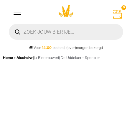
0
🚚
Voor
14:00
besteld, (over)morgen bezorgd
Home
»
Alcoholvrij
»
Bierbrouwerij De Uddelaer – Sportbier