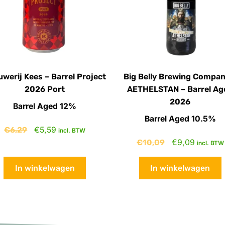
werij Kees – Barrel Project
Big Belly Brewing Compan
2026 Port
AETHELSTAN – Barrel Ag
2026
Barrel Aged 12%
Barrel Aged 10.5%
€
6,29
€
5,59
incl. BTW
€
10,09
€
9,09
incl. BTW
In winkelwagen
In winkelwagen