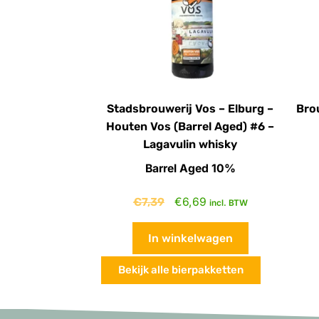
Stadsbrouwerij Vos – Elburg –
Brou
Houten Vos (Barrel Aged) #6 –
Lagavulin whisky
Barrel Aged 10%
€
7,39
€
6,69
incl. BTW
In winkelwagen
Bekijk alle bierpakketten