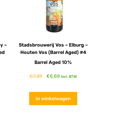
y –
Stadsbrouwerij Vos – Elburg –
ed
Houten Vos (Barrel Aged) #4
Barrel Aged 10%
€
7,39
€
6,69
incl. BTW
In winkelwagen