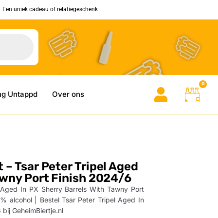
Een uniek cadeau of relatiegeschenk
0
ng Untappd
Over ons
 – Tsar Peter Tripel Aged
awny Port Finish 2024/6
l Aged In PX Sherry Barrels With Tawny Port
8% alcohol | Bestel Tsar Peter Tripel Aged In
bij GeheimBiertje.nl