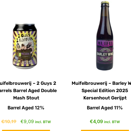
uifelbrouwerij – 2 Guys 2
Muifelbrouwerij – Barley 
arrels Barrel Aged Double
Special Edition 2025
Mash Stout
Kersenhout Gerijpt
Barrel Aged 12%
Barrel Aged 11%
€
10,19
€
9,09
€
4,09
incl. BTW
incl. BTW