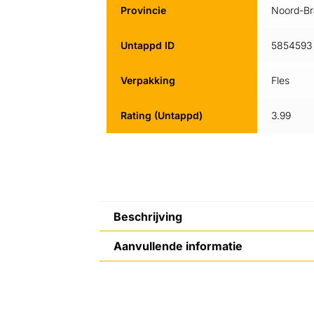
Provincie
Noord-Br
Untappd ID
5854593
Verpakking
Fles
Rating (Untappd)
3.99
Beschrijving
Aanvullende informatie