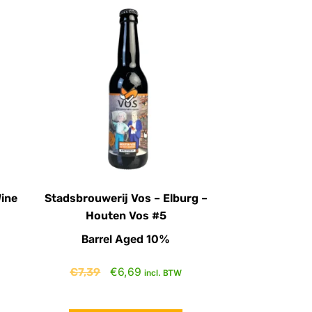
Wine
Stadsbrouwerij Vos – Elburg –
Houten Vos #5
Barrel Aged 10%
€
7,39
€
6,69
incl. BTW