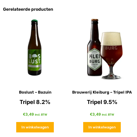
Gerelateerde producten
Boslust – Bazuin
Brouwerij Kleiburg – Tripel IPA
Tripel 8.2%
Tripel 9.5%
€
3,49
€
3,49
incl. BTW
incl. BTW
In winkelwagen
In winkelwagen