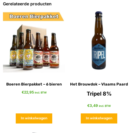
Gerelateerde producten
Boeren Bierpakket – 6 bieren
Het Brouwdok – Vlaams Paard
€
22,95
Tripel 8%
incl. BTW
€
3,49
incl. BTW
In winkelwagen
In winkelwagen