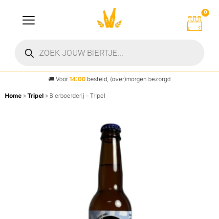
0
🚚
Voor
14:00
besteld, (over)morgen bezorgd
Home
»
Tripel
»
Bierboerderij – Tripel