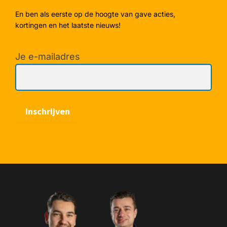
En ben als eerste op de hoogte van gave acties,
kortingen en het laatste nieuws!
Je e-mailadres