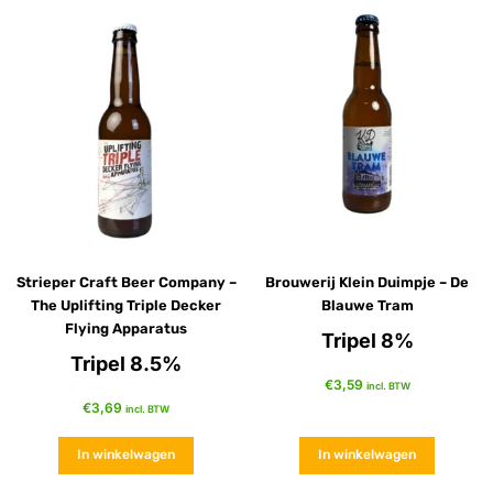
Strieper Craft Beer Company –
Brouwerij Klein Duimpje – De
The Uplifting Triple Decker
Blauwe Tram
Flying Apparatus
Tripel 8%
Tripel 8.5%
€
3,59
incl. BTW
€
3,69
incl. BTW
In winkelwagen
In winkelwagen