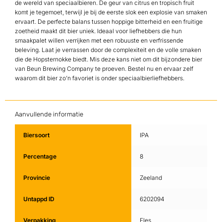
de wereld van speciaalbieren. De geur van citrus en tropisch fruit
komt je tegemoet, terwijl je bij de eerste slok een explosie van smaken
ervaart. De perfecte balans tussen hoppige bitterheid en een fruitige
zoetheid maakt dit bier uniek. Ideaal voor liefhebbers die hun
smaakpalet willen verrijken met een robuuste en verfrissende
beleving. Laat je verrassen door de complexiteit en de volle smaken
die de Hopsternokke biedt. Mis deze kans niet om dit bijzondere bier
van Beun Brewing Company te proeven. Bestel nu en ervaar zelf
waarom dit bier zo’n favoriet is onder speciaalbierliefhebbers.
Aanvullende informatie
Biersoort
IPA
Percentage
8
Provincie
Zeeland
Untappd ID
6202094
Verpakking
Fles