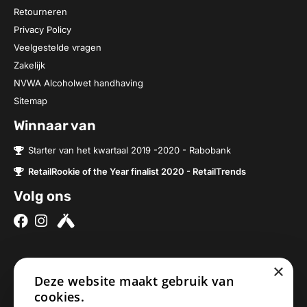
Retourneren
Privacy Policy
Veelgestelde vragen
Zakelijk
NVWA Alcoholwet handhaving
Sitemap
Winnaar van
Starter van het kwartaal 2019 -2020 - Rabobank
RetailRookie of the Year finalist 2020 - RetailTrends
Volg ons
×
Over ons
Contact
Deze website maakt gebruik van
cookies.
Brouwerijen
Nieuwe Baan 2a