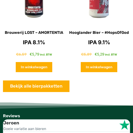
Brouwerij LOST – AMORTENTIA
Hooglander Bier – #HopsOfGod
IPA 8.1%
IPA 9.1%
€
5,79
€
5,29
€
6,59
€
5,89
incl. BTW
incl. BTW
In winkelwagen
In winkelwagen
Bekijk alle bierpakketten
Reviews
Jeroen
W
Goeie variatie aan bieren
T