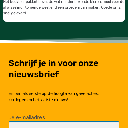
Het bockbier pakket bevat de wat minder bekende bieren, mooi voor de
W
afwisseling. Komende weekend een proeverij van maken. Goede prijs,
b
snel geleverd.
g
Schrijf je in voor onze
nieuwsbrief
En ben als eerste op de hoogte van gave acties,
kortingen en het laatste nieuws!
Je e-mailadres