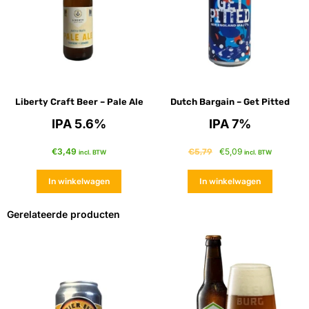
Liberty Craft Beer – Pale Ale
Dutch Bargain – Get Pitted
IPA 5.6%
IPA 7%
€
3,49
€
5,09
€
5,79
incl. BTW
incl. BTW
In winkelwagen
In winkelwagen
Gerelateerde producten