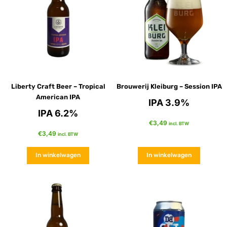
Liberty Craft Beer – Tropical
Brouwerij Kleiburg – Session IPA
American IPA
IPA 3.9%
IPA 6.2%
€
3,49
incl. BTW
€
3,49
incl. BTW
In winkelwagen
In winkelwagen