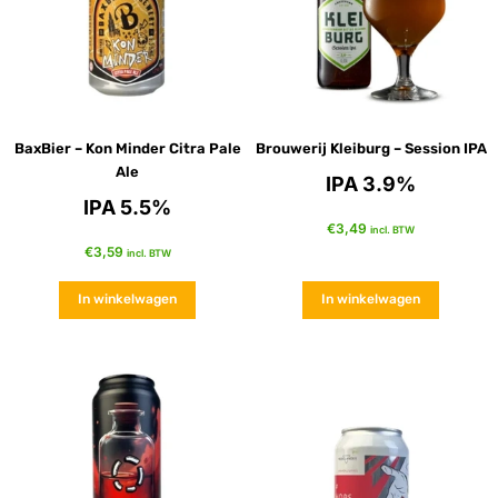
BaxBier – Kon Minder Citra Pale
Brouwerij Kleiburg – Session IPA
Ale
IPA 3.9%
IPA 5.5%
€
3,49
incl. BTW
€
3,59
incl. BTW
In winkelwagen
In winkelwagen