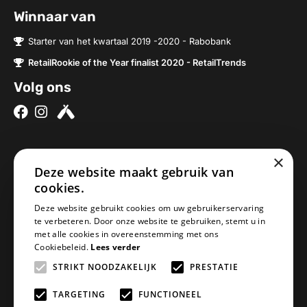
Winnaar van
Starter van het kwartaal 2019 -2020 - Rabobank
RetailRookie of the Year finalist 2020 - RetailTrends
Volg ons
×
Over ons
Contact
Deze website maakt gebruik van
cookies.
Brouwerijen
Nieuwe Baan 2a
Onze bieren
5076SV Haaren
Deze website gebruikt cookies om uw gebruikerservaring
te verbeteren. Door onze website te gebruiken, stemt u in
Onze bierpakketten
Nederland
met alle cookies in overeenstemming met ons
Biercheque inleveren
info@geheimbiertje.nl
Cookiebeleid.
Lees verder
Bier archief
KVK: 76419304
STRIKT NOODZAKELIJK
PRESTATIE
Adventskalender
BTW: NL860617841B01
Blogs
TARGETING
FUNCTIONEEL