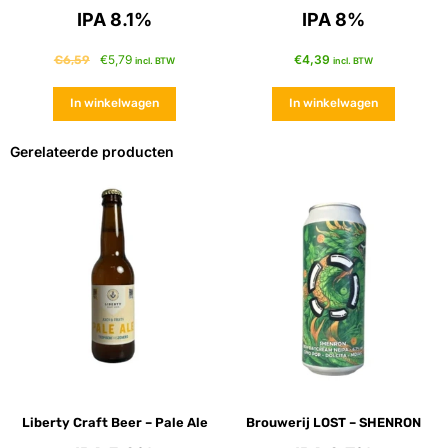
IPA 8.1%
IPA 8%
€
5,79
€
4,39
€
6,59
incl. BTW
incl. BTW
In winkelwagen
In winkelwagen
Gerelateerde producten
Liberty Craft Beer – Pale Ale
Brouwerij LOST – SHENRON