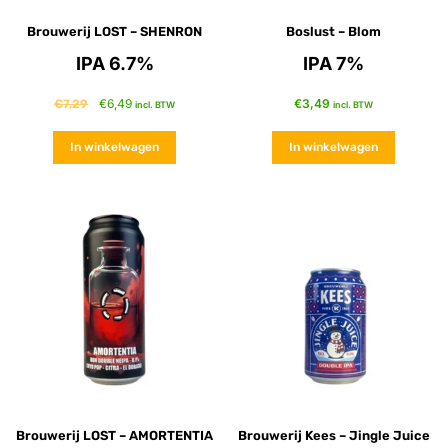
Brouwerij LOST – SHENRON
Boslust – Blom
IPA 6.7%
IPA 7%
€
6,49
€
3,49
€
7,29
incl. BTW
incl. BTW
In winkelwagen
In winkelwagen
Brouwerij LOST – AMORTENTIA
Brouwerij Kees – Jingle Juice