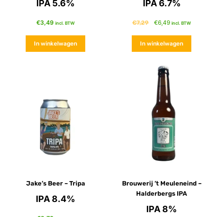
IPA 5.6%
IPA 6.7%
€
3,49
€
6,49
€
7,29
incl. BTW
incl. BTW
In winkelwagen
In winkelwagen
Jake’s Beer – Tripa
Brouwerij ’t Meuleneind –
Halderbergs IPA
IPA 8.4%
IPA 8%