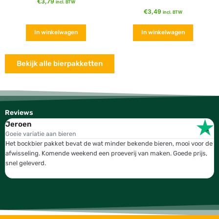
€
3,79
incl. BTW
€
3,49
incl. BTW
In winkelwagen
In winkelwagen
Bekijk alle bierpakketten
Reviews
Jeroen
W
Goeie variatie aan bieren
T
Het bockbier pakket bevat de wat minder bekende bieren, mooi voor de
W
afwisseling. Komende weekend een proeverij van maken. Goede prijs,
b
snel geleverd.
g