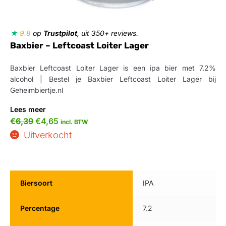
★
9.8
op
Trustpilot
, uit 350+ reviews.
Baxbier – Leftcoast Loiter Lager
Baxbier Leftcoast Loiter Lager is een ipa bier met 7.2%
alcohol | Bestel je Baxbier Leftcoast Loiter Lager bij
Geheimbiertje.nl
Lees meer
€
6,39
€
4,65
incl. BTW
Uitverkocht
Biersoort
IPA
Percentage
7.2