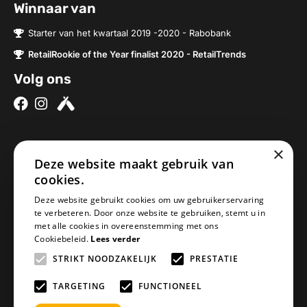
Winnaar van
Starter van het kwartaal 2019 -2020 - Rabobank
RetailRookie of the Year finalist 2020 - RetailTrends
Volg ons
×
Over ons
Contact
Deze website maakt gebruik van
cookies.
Brouwerijen
Nieuwe Baan 2a
Onze bieren
5076SV Haaren
Deze website gebruikt cookies om uw gebruikerservaring
te verbeteren. Door onze website te gebruiken, stemt u in
Onze bierpakketten
Nederland
met alle cookies in overeenstemming met ons
Biercheque inleveren
info@geheimbiertje.nl
Cookiebeleid.
Lees verder
Bier archief
KVK: 76419304
STRIKT NOODZAKELIJK
PRESTATIE
Adventskalender
BTW: NL860617841B01
Blogs
TARGETING
FUNCTIONEEL